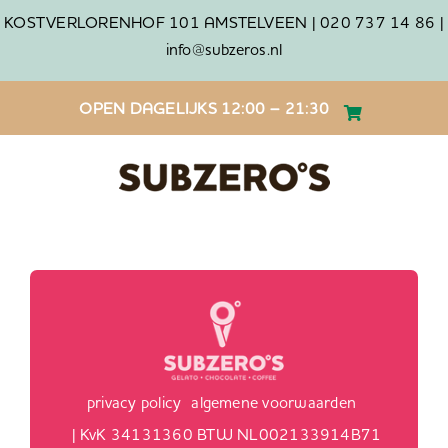
Ga
KOSTVERLORENHOF 101 AMSTELVEEN |
020 737 14 86 |
naar
info@subzeros.nl
inhoud
OPEN DAGELIJKS 12:00 – 21:30
privacy policy
algemene voorwaarden
| KvK 34131360 BTW NL002133914B71