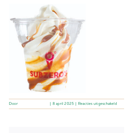
voor
Door
Atilla Meulenbelt
|
8 april 2025
|
Reacties uitgeschakeld
Sundae
caramel
sublogo