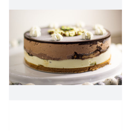
SUBZERO°S ijstaarten
en ijsdesserts