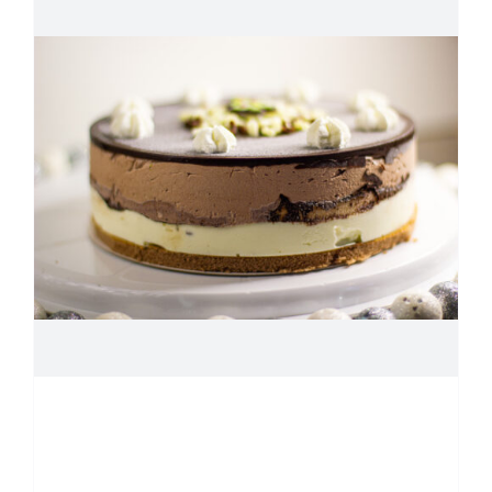
SUBZERO°S ijstaarten
en ijsdesserts