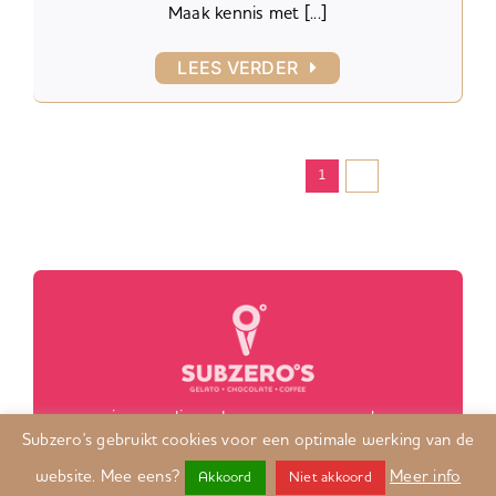
Maak kennis met [...]
LEES VERDER
Volgende
1
2
privacy policy
algemene voorwaarden
Subzero's gebruikt cookies voor een optimale werking van de
| KvK 34131360 BTW NL002133914B71
website. Mee eens?
Meer info
Akkoord
Niet akkoord